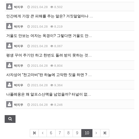
박지우
2021.04.28
8,502
인간에게 가장 큰 피해를 주는 말은? 거짓말얼마나 많…
박지우
2021.04.28
8,219
거울도 안보는 여자는 옥경이? 그렇다면 거울도 안보는 …
박지우
2021.04.28
8,067
평생 꾸어 주기만 하고 한번도 돌려 받지 못하는 것은?…
박지우
2021.04.28
8,804
사자성어 "천고마비"란 하늘에 고약한 짓을 하면 ? 온…
박지우
2021.04.28
9,364
나폴레옹은 왜 알프스산맥을 넘었을까? 터널이 없으니까 …
박지우
2021.04.28
8,246
6
7
8
9
10