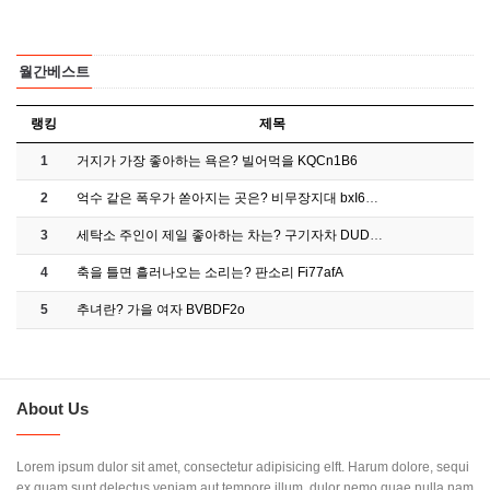
월간베스트
랭킹
제목
1
거지가 가장 좋아하는 욕은? 빌어먹을 KQCn1B6
2
억수 같은 폭우가 쏟아지는 곳은? 비무장지대 bxI6E…
3
세탁소 주인이 제일 좋아하는 차는? 구기자차 DUD4P…
4
축을 틀면 흘러나오는 소리는? 판소리 Fi77afA
5
추녀란? 가을 여자 BVBDF2o
About Us
Lorem ipsum dulor sit amet, consectetur adipisicing elft. Harum dolore, sequi
ex quam sunt delectus veniam aut tempore illum, dulor nemo quae nulla nam