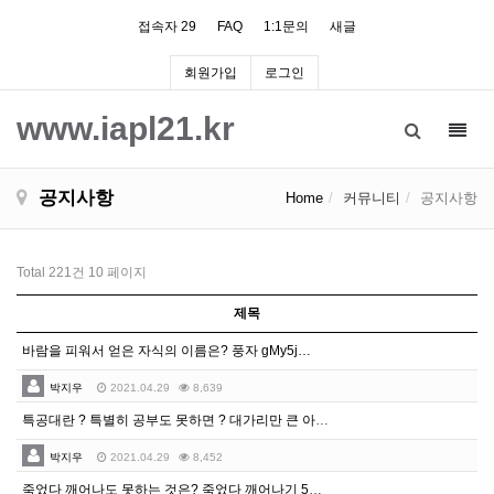
접속자 29
FAQ
1:1문의
새글
회원가입
로그인
www.iapl21.kr
Toggl
navig
공지사항
Home
커뮤니티
공지사항
Total 221건
10 페이지
제목
바람을 피워서 얻은 자식의 이름은? 풍자 gMy5j…
박지우
2021.04.29
8,639
특공대란 ? 특별히 공부도 못하면 ? 대가리만 큰 아이…
박지우
2021.04.29
8,452
죽었다 깨어나도 못하는 것은? 죽었다 깨어나기 5Ruw…