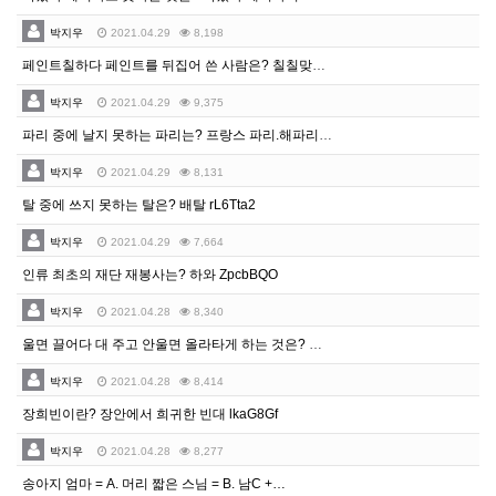
박지우
2021.04.29
8,198
페인트칠하다 페인트를 뒤집어 쓴 사람은? 칠칠맞은 사람…
박지우
2021.04.29
9,375
파리 중에 날지 못하는 파리는? 프랑스 파리.해파리 f…
박지우
2021.04.29
8,131
탈 중에 쓰지 못하는 탈은? 배탈 rL6Tta2
박지우
2021.04.29
7,664
인류 최초의 재단 재봉사는? 하와 ZpcbBQO
박지우
2021.04.28
8,340
울면 끌어다 대 주고 안울면 올라타게 하는 것은? 전화…
박지우
2021.04.28
8,414
장희빈이란? 장안에서 희귀한 빈대 lkaG8Gf
박지우
2021.04.28
8,277
송아지 엄마 = A. 머리 짧은 스님 = B. 남C +…