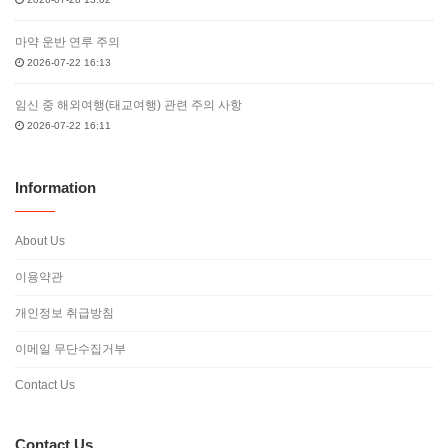
제4조 수집하는 개인정보 항목
마약 운반 연루 주의
2026-07-22 16:13
본 사이트는 회원가입, 상담, 서비스 신청 등등을 위해 아래와 같은 개인정
보를 수집하고 있습니다.
임신 중 해외여행(태교여행) 관련 주의 사항
수집항목 : 이름 , 생년월일 , 성별 , 로그인ID , 비밀번호 , 자택 전화번호 ,
2026-07-22 16:11
자택 주소 , 휴대전화번호 , 이메일 , 주민등록번호 , 접속 로그 , 접속 IP 정
보 , 결제기록
개인정보 수집방법 : 홈페이지(회원가입)
Information
제5조 개인정보 자동수집 장치의 설치, 운영 및 그 거부에
About Us
관한 사항
이용약관
본 사이트는 귀하에 대한 정보를 저장하고 수시로 찾아내는 '쿠키
(cookie)'를 사용합니다. 쿠키는 웹사이트가 귀하의 컴퓨터 브라우저(넷스
개인정보 취급방침
케이프, 인터넷 익스플로러 등)로 전송하는 소량의 정보입니다. 귀하께서
웹사이트에 접속을 하면 본 쇼핑몰의 컴퓨터는 귀하의 브라우저에 있는
이메일 무단수집거부
쿠키의 내용을 읽고, 귀하의 추가정보를 귀하의 컴퓨터에서 찾아 접속에
따른 성명 등의 추가 입력 없이 서비스를 제공할 수 있습니다.
Contact Us
쿠키는 귀하의 컴퓨터는 식별하지만 귀하를 개인적으로 식별하지는 않습
니다. 또한 귀하는 쿠키에 대한 선택권이 있습니다. 웹브라우저의 옵션을
조정함으로써 모든 쿠키를 다 받아들이거나, 쿠키가 설치될 때 통지를 보
Contact Us