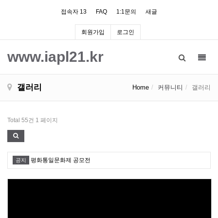
접속자 13
FAQ
1:1문의
새글
회원가입
로그인
www.iapl21.kr
Toggl
navig
갤러리
Home
커뮤니티
갤러리
Total 55건
1 페이지
평화통일문화제 공모전
공지