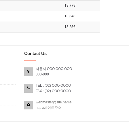
13,778
13,348
13,256
Contact Us
서울시 OOO OOO OOO
000-000
TEL : (02) OOO OOOO
FAX : (02) OOO OOOO
webmaster@site.name
http://사이트주소