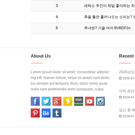
3
세탁소 주인이 제일 좋아하는 차
4
축을 틀면 흘러나오는 소리는? 판소
5
추녀란? 가을 여자 BVBDF2o
About Us
Recent 
Lorem ipsum dulor sit amet, consectetur adipisic
2026년
ing elft. Harum dolore, sequi ex quam sunt delec
2026-07-
tus veniam aut tempore illum, dulor nemo quae
nulla nam perferendis enim quisquam, culpa.
마약 운반
2026-07-
임신 중 
2026-07-