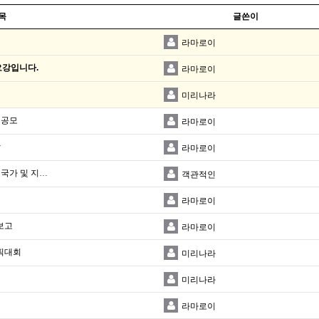
목
글쓴이
라마로이
요강입니다.
라마로이
미리나라
 공모
라마로이
항
라마로이
2026 상반기 여행경보 정기 조정(여행금지 국가 및 지역 지정 기간 연장)
객관적인
라마로이
보고
라마로이
픽대회
미리나라
미리나라
라마로이