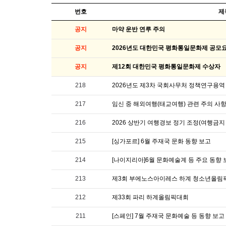
번호
제
공지
마약 운반 연루 주의
공지
2026년도 대한민국 평화통일문화제 공모
공지
제12회 대한민국 평화통일문화제 수상자
218
2026년도 제3차 국회사무처 정책연구용역
217
임신 중 해외여행(태교여행) 관련 주의 사
216
215
[싱가포르] 6월 주재국 문화 동향 보고
214
[나이지리아]6월 문화예술계 등 주요 동향 
213
제3회 부에노스아이레스 하계 청소년올림
212
제33회 파리 하계올림픽대회
211
[스페인] 7월 주재국 문화예술 등 동향 보고