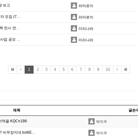
향 보고
라마로이
<2026 국제문화교류 컨설팅(충북권)> 참가자 모집 (7.15)
라마로이
아르헨티나 한국문화원 20주년 | 한국 그림책 전시 연계 출판사 간담회 개최
미리나라
2026년 신진 디자이너 창작기반 조성 지원 사업 공모 공고
미리나라
1
2
3
4
5
6
7
8
9
10
제목
글쓴
먹을 KQCn1B6
박지우
 비무장지대 bxI6E…
박지우