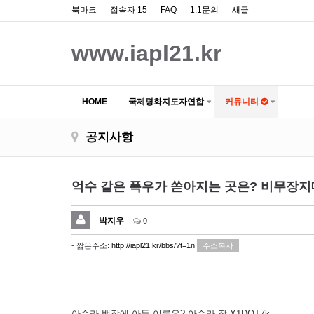
북마크
접속자 15
FAQ
1:1문의
새글
www.iapl21.kr
HOME
국제평화지도자연합
커뮤니티
공지사항
억수 같은 폭우가 쏟아지는 곳은? 비무장지대 
박지우
0
- 짧은주소:
http://iapl21.kr/bbs/?t=1n
주소복사
아수라 백작에 아들 이름은? 아수라 장 X1DQT7k